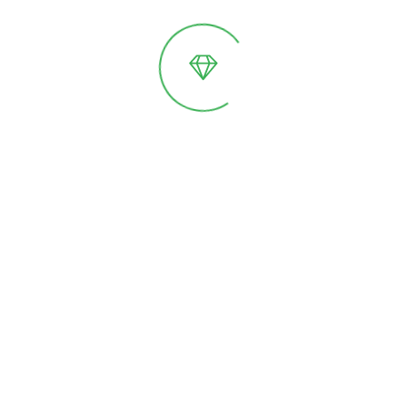
Теплица из обычных
алюминиевых профилей
и специализированных.
Стеклянные теплицы с алюминиевым
каркасом становятся все более