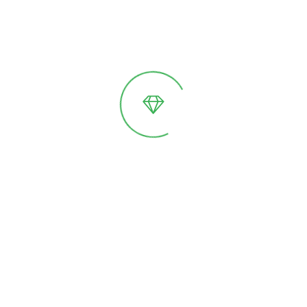
Идеи дизайна для
ландшафтного
оформления с
использованием
стеклянных теплиц
Стеклянные теплицы уже давно
перестали быть исключительно
утилитарными постройками для
выращивания растений. Сегодня они