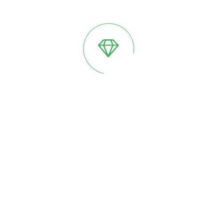
Английские Теплицы. История,
элегантность и вековые традиции.
В мире садоводства стеклянные теплицы GreenDi
служат не только для практической цели,
выращивания растений, но также могут стать
изысканным дополнением к дизайну вашего участка...