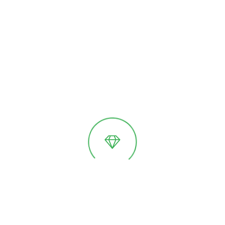
В 2020 году эта идея реализовалась.
Так появилась линейка GreenDi:
алюминий + стекло, английские пропорции,
чистые линии и образ, который сразу выделяется
на любом участке.
Никаких оконных профилей, никакой «дешёвой»
визуальной логики, только утончённая геометрия
и честные материалы.